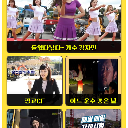
들었다놨다~ 가수 강자민
광고CF
어느 운수 좋은 날