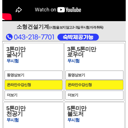
소형건설기계
(시험을 보지 않고 2~3일 무시험 자격 취득)
3톤미만
3톤,5톤미만
굴삭기
로우더
무시험
무시험
동영상보기
동영상보기
온라인수강신청
온라인수강신청
더보기
더보기
5톤미만
5톤미만
천공기
불도저
무시험
무시험