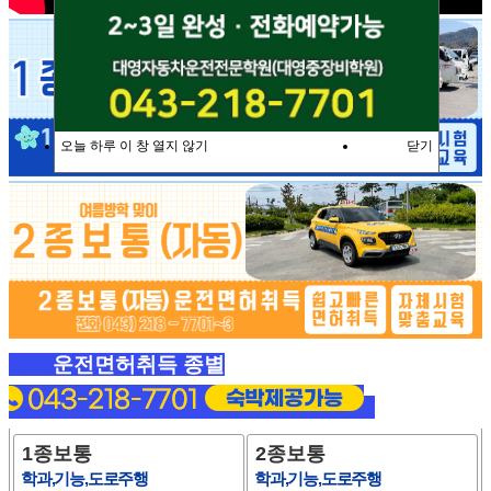
오늘 하루 이 창 열지 않기
닫기
운전면허취득 종별
1종보통
2종보통
학과,기능,도로주행
학과,기능,도로주행